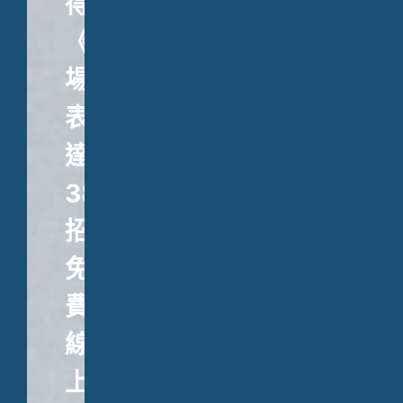
得
《職
場
表
達
38
招》、
免
費
線
上