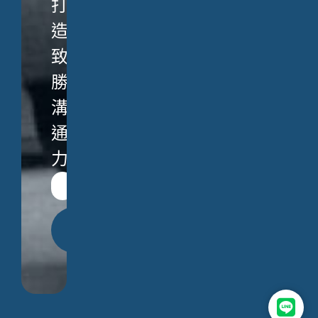
打
造
致
勝
溝
通
力。
立
即
送
出