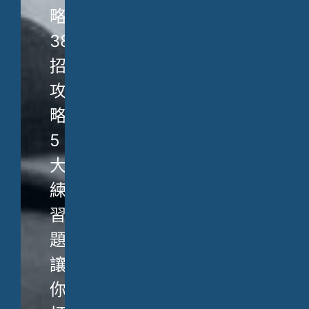
略、
38
招
攻
略、
5
大
練
習
題，
讓
你