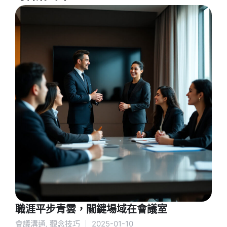
職涯平步青雲，關鍵場域在會議室
會議溝通
,
觀念技巧
｜
2025-01-10