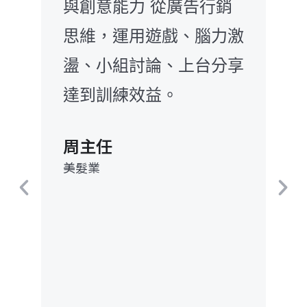
銷
課程，但今日很不一樣，
激
看到大家在潛移默化當
享
中，很自在的進入整個課
程的設計流程內， 快速
的學習到教學技巧與簡報
設計Before /After的思
考中，看到流汗思考後的
充滿熱力的 眼神。承蒙
老師的教授，讓大家體驗
到樂在學習的滿足感。