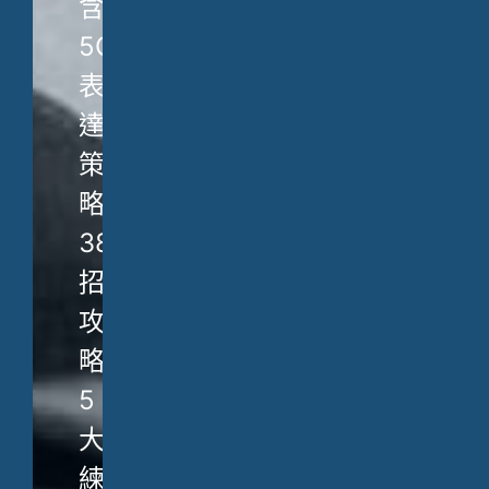
含
5C
表
達
策
略、
38
招
攻
略、
5
大
練