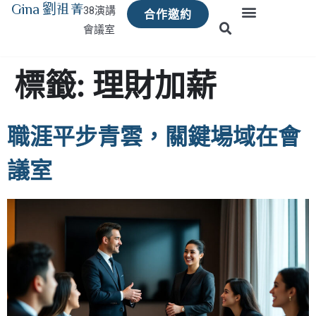
Gina 劉祖菁
38演講
合作邀約
會議室
標籤:
理財加薪
職涯平步青雲，關鍵場域在會
議室