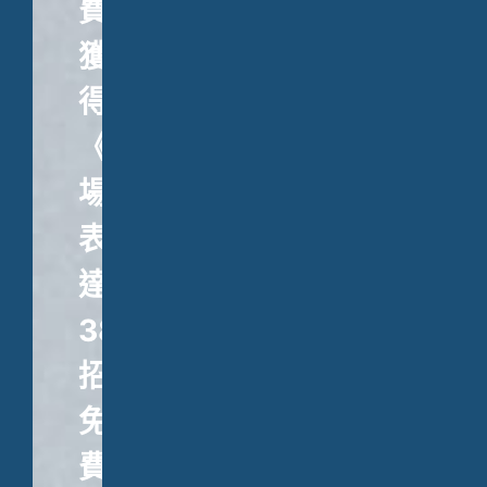
費
獲
得
《職
場
表
達
38
招》、
免
費