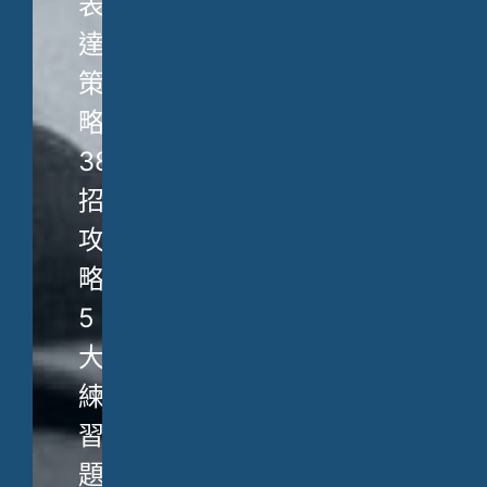
表
達
策
略、
38
招
攻
略、
5
大
練
習
題，