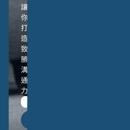
讓
你
打
造
致
勝
溝
通
力。
立
即
送
出