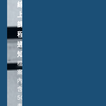
線
上
課
程
通
知
檔
案
內
含
5C