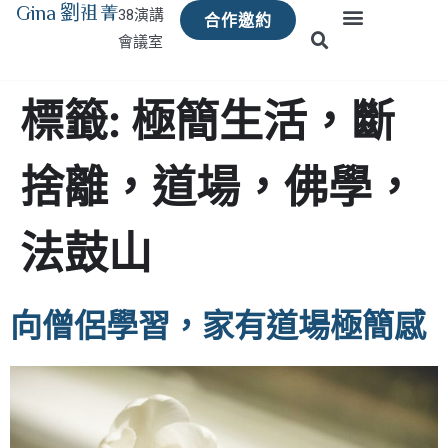
Gina 劉祖菁
38演講
合作邀約
會議室
標籤:
極簡生活，斷
捨離，道場，佛學，
法鼓山
向僧侶學習，家有道場極簡感