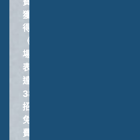
費
獲
得
《職
場
表
達
38
招》、
免
費