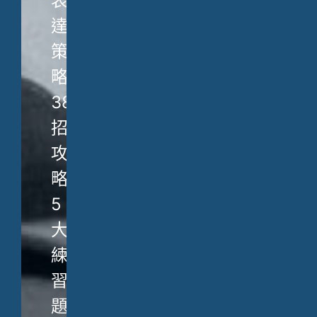
表
達
策
略、
38
招
攻
略、
5
大
練
習
題，