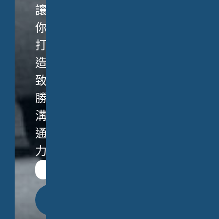
讓
你
打
造
致
勝
溝
通
力。
立
即
送
出