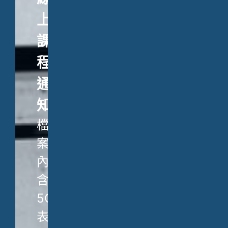
上
課
程
通
知
檔
案
內
含
5C
表