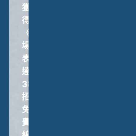
獲
得
《職
場
表
達
38
招》、
免
費
線