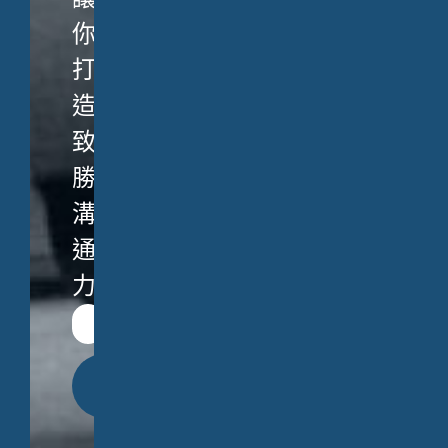
你
打
造
致
勝
溝
通
力。
立
即
送
出