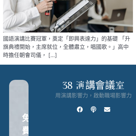
國語演講比賽冠軍，奠定「即興表達力」的基礎 「升
旗典禮開始，主席就位，全體肅立，唱國歌。」高中
時擔任朝會司儀， […]
38 演講會議室
用演講影響力，啟動職場影響力
免
費