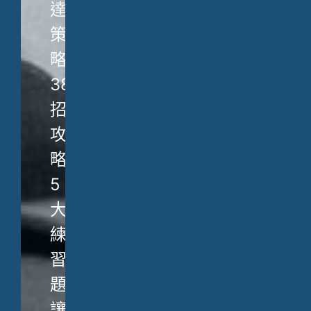
達
策
略、
38
招
攻
略、
5
大
練
習
題，
讓