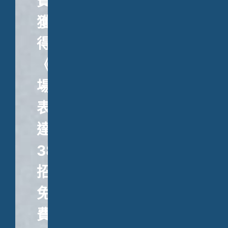
費
獲
得
《職
場
表
達
38
招》、
免
費