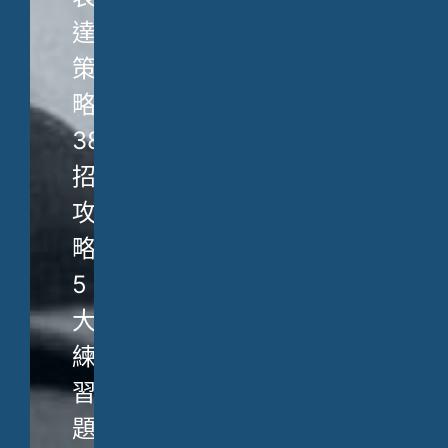
達
策
略、
38
招
攻
略、
5
大
練
習
題，