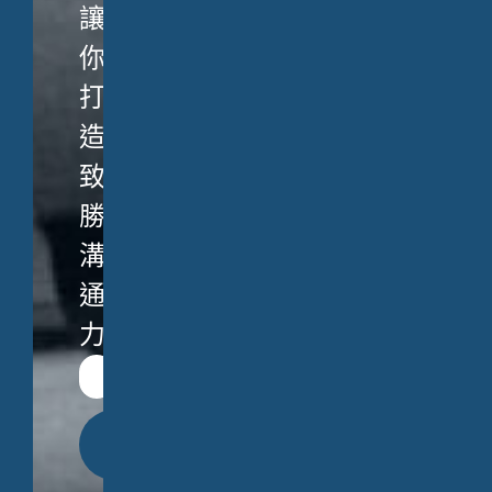
讓
你
打
造
致
勝
溝
通
力。
立
即
送
出