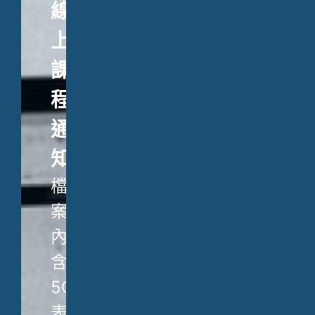
線
上
課
程
通
知
檔
案
內
含
5C
表